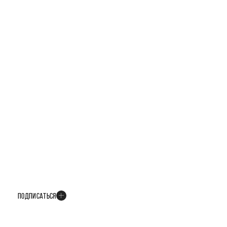
БУДЬТЕ В КУРСЕ ВСЕХ НОВОСТЕЙ
В телеграм-канале мы рассказываем только о важных и интересных
событиях развития проекта
ПОДПИСАТЬСЯ