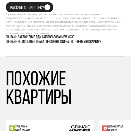
РАССЧИТАТЬ ИПОТЕКУ
Ежемесячный платеж рассчитан на основании следующих данных:
Первоначальный взнос 4 320 000 ₽ ₽, Процентная ставка 6%, Срок кредита 25
лет. Приведенные расчеты носят предварительный характер. Окончательный
расчет суммы кредита и размер ежемесячного платежа производятся банком
после предоставления полного комплекта документов и проведения оценки
платежеспособности клиента.
Он-лайн заключение ДДУ с использованием УКЭП
Он-лайн регистрация права собственности на построенную квартиру
похожие
квартиры
СИТИ-РАЙОН
СИТИ-КВАРТАЛ
НОВЫЙ АКАДЕМ
ВРЕМЕНА