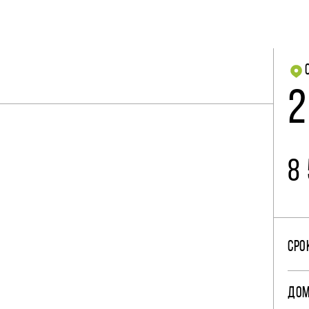
2
8
СРО
ДО