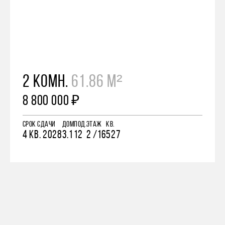
2 КОМН.
61.86 М²
8 800 000 ₽
СРОК СДАЧИ
ДОМ
ПОД.
ЭТАЖ
КВ.
4 КВ. 2028
3.1
12
2 /16
527