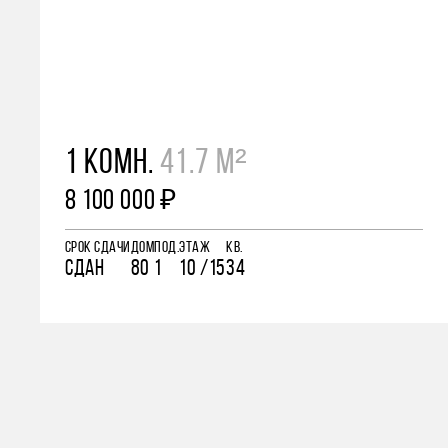
1 КОМН.
41.7 М²
8 100 000 ₽
СРОК СДАЧИ
ДОМ
ПОД.
ЭТАЖ
КВ.
СДАН
80
1
10 /15
34