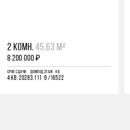
2 КОМН.
45.63 М²
8 200 000 ₽
СРОК СДАЧИ
ДОМ
ПОД.
ЭТАЖ
КВ.
4 КВ. 2028
3.1
11
9 /16
522