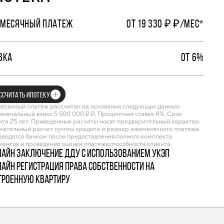
МЕСЯЧНЫЙ ПЛАТЕЖ
ОТ 19 330 ₽ ₽/МЕС*
ВКА
ОТ 6%
ССЧИТАТЬ ИПОТЕКУ
есячный платеж рассчитан на основании следующих данных:
оначальный взнос 5 500 000 ₽ ₽, Процентная ставка 6%, Срок
ита 25 лет. Приведенные расчеты носят предварительный характер.
чательный расчет суммы кредита и размер ежемесячного платежа
зводятся банком после предоставления полного комплекта
ментов и проведения оценки платежеспособности клиента.
лайн заключение ДДУ с использованием УКЭП
лайн регистрация права собственности на
троенную квартиру