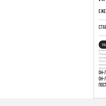
ЕЖЕ
СТА
РА
Ежем
Перв
кред
Окон
прои
доку
Он-
Он-
пос