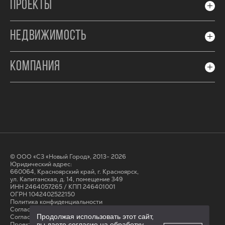
ПРОЕКТЫ
НЕДВИЖИМОСТЬ
КОМПАНИЯ
© ООО «СЗ «Новый Город», 2013- 2026
Юридический адрес:
660064, Красноярский край, г. Красноярск,
ул. Капитанская, д. 14, помещение 349
ИНН 2464057265 / КПП 246401001
ОГРН 1042402522150
Политика конфиденциальности
Согласие на обработку персональных данных
Продолжая использовать этот сайт,
Cогласие на получение рассылки
вы даете согласие на обработку
Проектные декларации на сайте наш.дом.рф