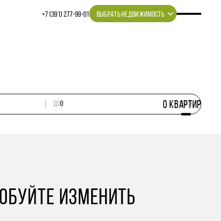
+7 (391) 277‒99‒01
ВЫБРАТЬ НЕДВИЖИМОСТЬ
0
КВАРТИР
ДО
этаж
РОБУЙТЕ ИЗМЕНИТЬ