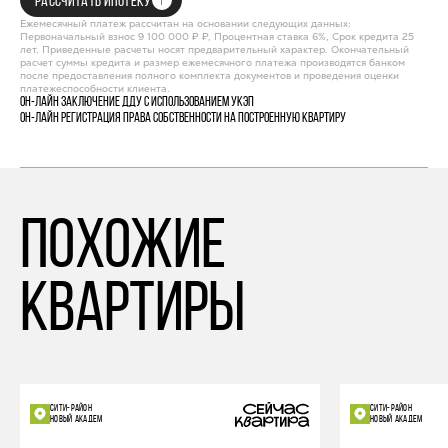
РАССЧИТАТЬ ИПОТЕКУ
Ежемесячный платеж рассчитан на основании следующих данных:
Первоначальный взнос 9 100 000 ₽ ₽, Процентная ставка 6%, Срок кредита 25
лет. Приведенные расчеты носят предварительный характер. Окончательный
расчет суммы кредита и размер ежемесячного платежа производятся банком
после предоставления полного комплекта документов и проведения оценки
платежеспособности клиента.
Он-лайн заключение ДДУ с использованием УКЭП
Он-лайн регистрация права собственности на построенную квартиру
похожие
квартиры
СИТИ-РАЙОН
СИТИ-РАЙОН
НОВЫЙ АКАДЕМ
НОВЫЙ АКАДЕМ