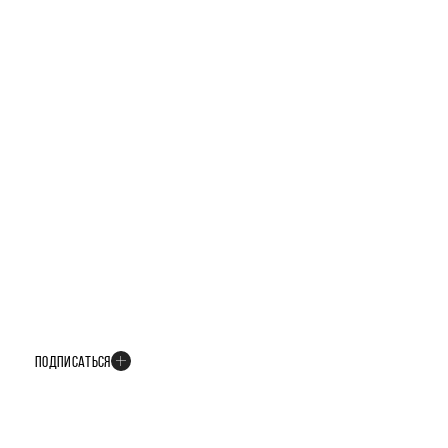
БУДЬТЕ В КУРСЕ ВСЕХ НОВОСТЕЙ
В телеграм-канале мы рассказываем только о важных и интересных
событиях развития проекта
ПОДПИСАТЬСЯ