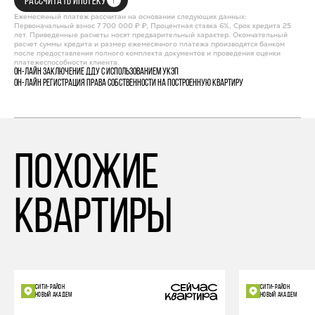
РАССЧИТАТЬ ИПОТЕКУ
Ежемесячный платеж рассчитан на основании следующих данных:
Первоначальный взнос 7 700 000 ₽ ₽, Процентная ставка 6%, Срок кредита 25
лет. Приведенные расчеты носят предварительный характер. Окончательный
расчет суммы кредита и размер ежемесячного платежа производятся банком
после предоставления полного комплекта документов и проведения оценки
платежеспособности клиента.
Он-лайн заключение ДДУ с использованием УКЭП
Он-лайн регистрация права собственности на построенную квартиру
похожие
квартиры
СИТИ-РАЙОН
СИТИ-РАЙОН
НОВЫЙ АКАДЕМ
НОВЫЙ АКАДЕМ