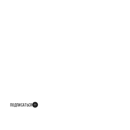
БУДЬТЕ В КУРСЕ ВСЕХ НОВОСТЕЙ
В телеграм-канале мы рассказываем только о важных и интересных
событиях развития проекта
ПОДПИСАТЬСЯ