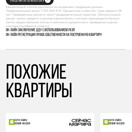
РАССЧИТАТЬ ИПОТЕКУ
Ежемесячный платеж рассчитан на основании следующих данных:
Первоначальный взнос 7 100 000 ₽ ₽, Процентная ставка 6%, Срок кредита 25
лет. Приведенные расчеты носят предварительный характер. Окончательный
расчет суммы кредита и размер ежемесячного платежа производятся банком
после предоставления полного комплекта документов и проведения оценки
платежеспособности клиента.
Он-лайн заключение ДДУ с использованием УКЭП
Он-лайн регистрация права собственности на построенную квартиру
похожие
квартиры
СИТИ-РАЙОН
СИТИ-РАЙОН
НОВЫЙ АКАДЕМ
НОВЫЙ АКАДЕМ