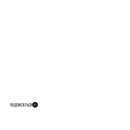
БУДЬТЕ В КУРСЕ ВСЕХ НОВОСТЕЙ
В телеграм-канале мы рассказываем только о важных и интересных
событиях развития проекта
ПОДПИСАТЬСЯ