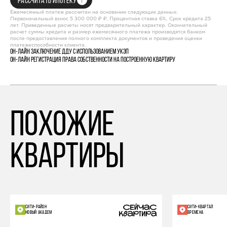
РАССЧИТАТЬ ИПОТЕКУ
Ежемесячный платеж рассчитан на основании следующих данных:
Первоначальный взнос 5 300 000 ₽ ₽, Процентная ставка 6%, Срок кредита 25
лет. Приведенные расчеты носят предварительный характер. Окончательный
расчет суммы кредита и размер ежемесячного платежа производятся банком
после предоставления полного комплекта документов и проведения оценки
платежеспособности клиента.
Он-лайн заключение ДДУ с использованием УКЭП
Он-лайн регистрация права собственности на построенную квартиру
похожие
квартиры
СИТИ-РАЙОН
СИТИ-КВАРТАЛ
НОВЫЙ АКАДЕМ
ВРЕМЕНА