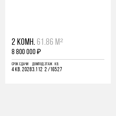
2 КОМН.
61.86 М²
8 800 000 ₽
СРОК СДАЧИ
ДОМ
ПОД.
ЭТАЖ
КВ.
4 КВ. 2028
3.1
12
2 /16
527