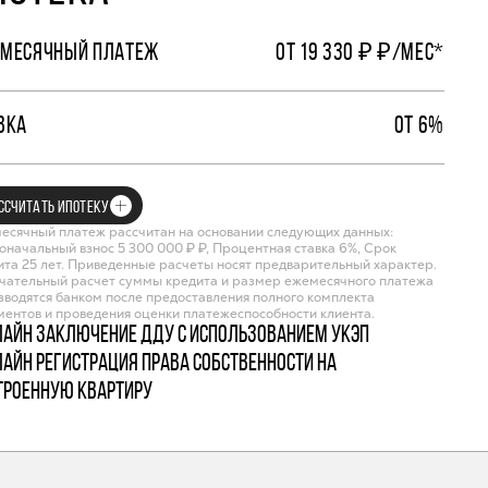
МЕСЯЧНЫЙ ПЛАТЕЖ
ОТ 19 330 ₽ ₽/МЕС*
ВКА
ОТ 6%
ССЧИТАТЬ ИПОТЕКУ
есячный платеж рассчитан на основании следующих данных:
оначальный взнос 5 300 000 ₽ ₽, Процентная ставка 6%, Срок
ита 25 лет. Приведенные расчеты носят предварительный характер.
чательный расчет суммы кредита и размер ежемесячного платежа
зводятся банком после предоставления полного комплекта
ментов и проведения оценки платежеспособности клиента.
лайн заключение ДДУ с использованием УКЭП
лайн регистрация права собственности на
троенную квартиру