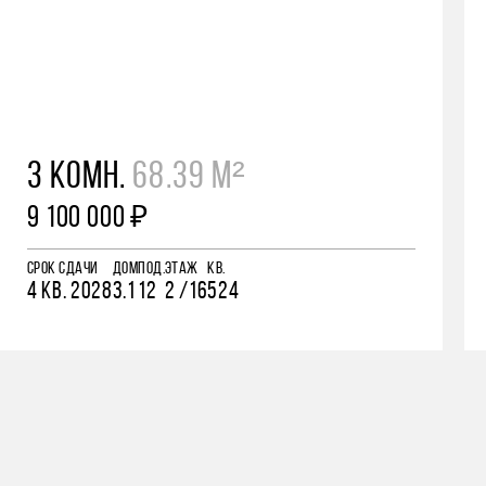
3 КОМН.
68.39 М²
9 100 000 ₽
СРОК СДАЧИ
ДОМ
ПОД.
ЭТАЖ
КВ.
4 КВ. 2028
3.1
12
2 /16
524