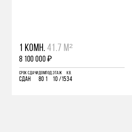
1 КОМН.
41.7 М²
8 100 000 ₽
СРОК СДАЧИ
ДОМ
ПОД.
ЭТАЖ
КВ.
СДАН
80
1
10 /15
34