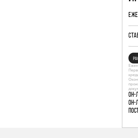
ЕЖЕ
СТА
РА
Ежем
Перв
кред
Окон
прои
доку
Он-
Он-
пос