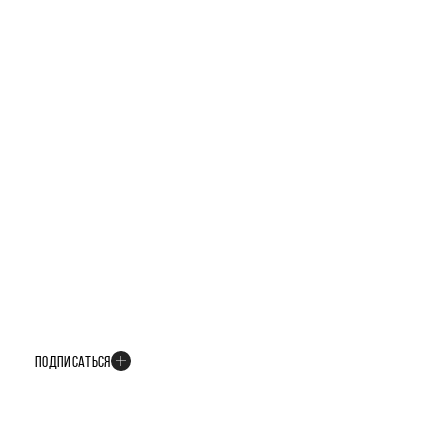
БУДЬТЕ В КУРСЕ ВСЕХ НОВОСТЕЙ
В телеграм-канале мы рассказываем только о важных и интересных
событиях развития проекта
ПОДПИСАТЬСЯ