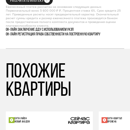
РАССЧИТАТЬ ИПОТЕКУ
Ежемесячный платеж рассчитан на основании следующих данных:
Первоначальный взнос 5 600 000 ₽ ₽, Процентная ставка 6%, Срок кредита 25
лет. Приведенные расчеты носят предварительный характер. Окончательный
расчет суммы кредита и размер ежемесячного платежа производятся банком
после предоставления полного комплекта документов и проведения оценки
платежеспособности клиента.
Он-лайн заключение ДДУ с использованием УКЭП
Он-лайн регистрация права собственности на построенную квартиру
похожие
квартиры
СИТИ-РАЙОН
СИТИ-КВАРТАЛ
НОВЫЙ АКАДЕМ
ВРЕМЕНА