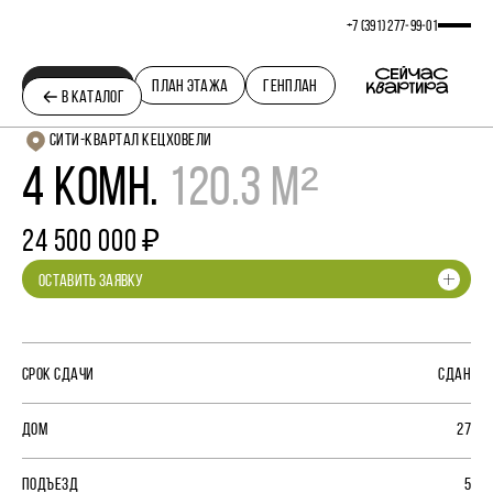
+7 (391) 277‒99‒01
ПЛАНИРОВКА
ПЛАН ЭТАЖА
ГЕНПЛАН
В КАТАЛОГ
СИТИ-КВАРТАЛ КЕЦХОВЕЛИ
4 КОМН.
120.3 М²
24 500 000 ₽
ОСТАВИТЬ ЗАЯВКУ
СРОК СДАЧИ
СДАН
ДОМ
27
ПОДЪЕЗД
5