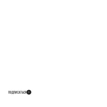
БУДЬТЕ В КУРСЕ ВСЕХ НОВОСТЕЙ
В телеграм-канале мы рассказываем только о важных и интересных
событиях развития проекта
ПОДПИСАТЬСЯ