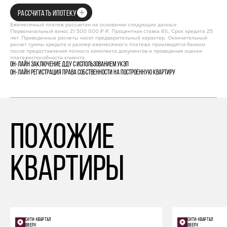
РАССЧИТАТЬ ИПОТЕКУ
Ежемесячный платеж рассчитан на основании следующих данных:
Первоначальный взнос 21 500 000 ₽ ₽, Процентная ставка 6%, Срок кредита 25
лет. Приведенные расчеты носят предварительный характер. Окончательный
расчет суммы кредита и размер ежемесячного платежа производятся банком
после предоставления полного комплекта документов и проведения оценки
платежеспособности клиента.
Он-лайн заключение ДДУ с использованием УКЭП
Он-лайн регистрация права собственности на построенную квартиру
похожие
квартиры
СИТИ-КВАРТАЛ
СИТИ-КВАРТАЛ
ВВЕРХ
ВВЕРХ