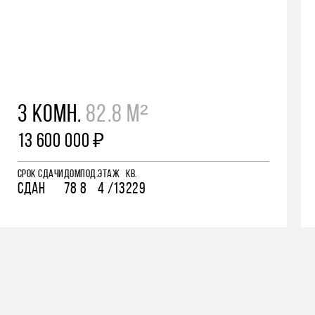
3 КОМН.
82.8 М²
13 600 000 ₽
СРОК СДАЧИ
ДОМ
ПОД.
ЭТАЖ
КВ.
СДАН
78
8
4 /13
229