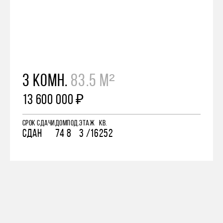
3 КОМН.
83.5 М²
13 600 000 ₽
СРОК СДАЧИ
ДОМ
ПОД.
ЭТАЖ
КВ.
СДАН
74
8
3 /16
252