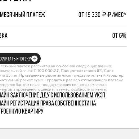
МЕСЯЧНЫЙ ПЛАТЕЖ
ОТ 19 330 ₽ ₽/МЕС*
ВКА
ОТ 6%
ССЧИТАТЬ ИПОТЕКУ
есячный платеж рассчитан на основании следующих данных:
оначальный взнос 11 100 000 ₽ ₽, Процентная ставка 6%, Срок
ита 25 лет. Приведенные расчеты носят предварительный характер.
чательный расчет суммы кредита и размер ежемесячного платежа
зводятся банком после предоставления полного комплекта
ментов и проведения оценки платежеспособности клиента.
лайн заключение ДДУ с использованием УКЭП
лайн регистрация права собственности на
троенную квартиру