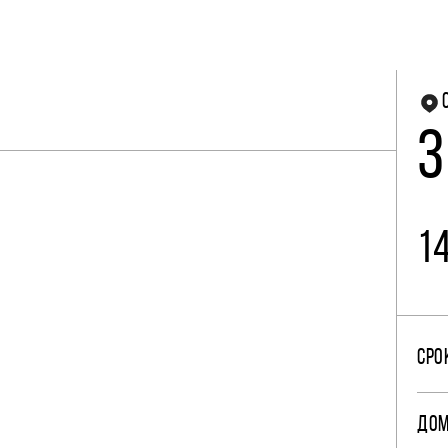
3
1
СРО
ДО