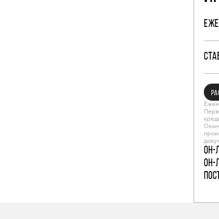
ЕЖЕ
СТА
РА
Ежем
Перв
кред
Окон
прои
доку
Он-
Он-
пос