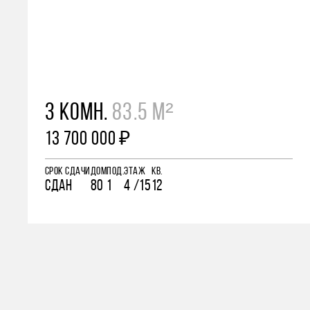
3 КОМН.
83.5 М²
13 700 000 ₽
СРОК СДАЧИ
ДОМ
ПОД.
ЭТАЖ
КВ.
СДАН
80
1
4 /15
12