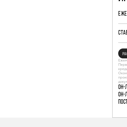
ЕЖЕ
СТА
РА
Ежем
Перв
кред
Окон
прои
доку
Он-
Он-
пос