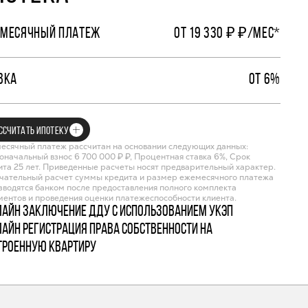
МЕСЯЧНЫЙ ПЛАТЕЖ
ОТ 19 330 ₽ ₽/МЕС*
ВКА
ОТ 6%
ССЧИТАТЬ ИПОТЕКУ
есячный платеж рассчитан на основании следующих данных:
оначальный взнос 6 700 000 ₽ ₽, Процентная ставка 6%, Срок
ита 25 лет. Приведенные расчеты носят предварительный характер.
чательный расчет суммы кредита и размер ежемесячного платежа
зводятся банком после предоставления полного комплекта
ментов и проведения оценки платежеспособности клиента.
лайн заключение ДДУ с использованием УКЭП
лайн регистрация права собственности на
троенную квартиру