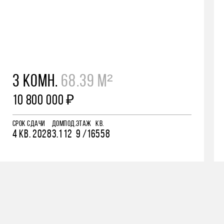
3 КОМН.
68.39 М²
10 800 000 ₽
СРОК СДАЧИ
ДОМ
ПОД.
ЭТАЖ
КВ.
4 КВ. 2028
3.1
12
9 /16
558