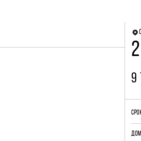
2
9
СРО
ДО