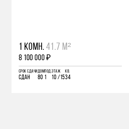
1 КОМН.
41.7 М²
8 100 000 ₽
СРОК СДАЧИ
ДОМ
ПОД.
ЭТАЖ
КВ.
СДАН
80
1
10 /15
34