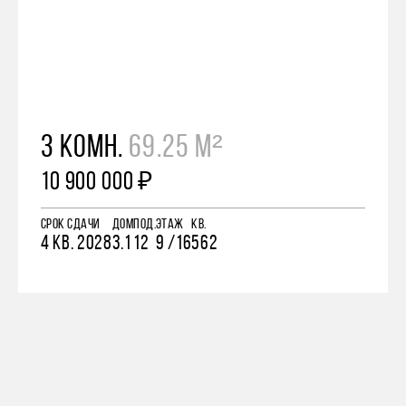
3 КОМН.
69.25 М²
10 900 000 ₽
СРОК СДАЧИ
ДОМ
ПОД.
ЭТАЖ
КВ.
4 КВ. 2028
3.1
12
9 /16
562