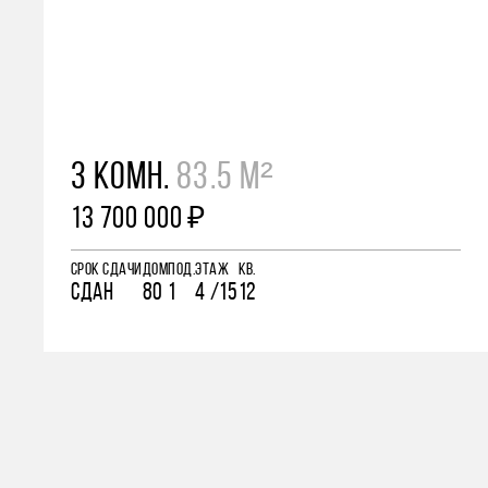
3 КОМН.
83.5 М²
13 700 000 ₽
СРОК СДАЧИ
ДОМ
ПОД.
ЭТАЖ
КВ.
СДАН
80
1
4 /15
12