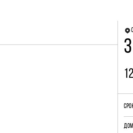
3
1
СРО
ДО