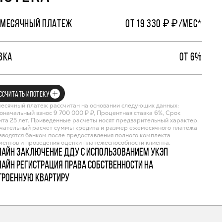
МЕСЯЧНЫЙ ПЛАТЕЖ
ОТ 19 330 ₽ ₽/МЕС*
ВКА
ОТ 6%
ССЧИТАТЬ ИПОТЕКУ
есячный платеж рассчитан на основании следующих данных:
оначальный взнос 9 700 000 ₽ ₽, Процентная ставка 6%, Срок
ита 25 лет. Приведенные расчеты носят предварительный характер.
чательный расчет суммы кредита и размер ежемесячного платежа
зводятся банком после предоставления полного комплекта
ментов и проведения оценки платежеспособности клиента.
лайн заключение ДДУ с использованием УКЭП
лайн регистрация права собственности на
троенную квартиру