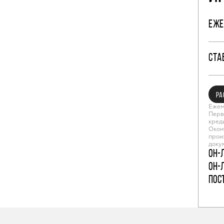
ЕЖЕ
СТА
РА
Ежем
Перв
кред
Окон
прои
доку
Он-
Он-
пос