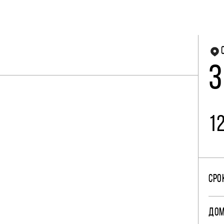
3
1
СРО
ДО