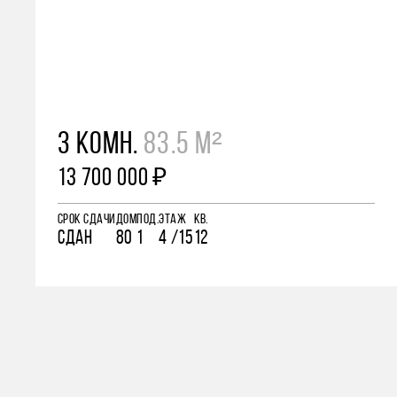
3 КОМН.
83.5 М²
13 700 000 ₽
СРОК СДАЧИ
ДОМ
ПОД.
ЭТАЖ
КВ.
СДАН
80
1
4 /15
12