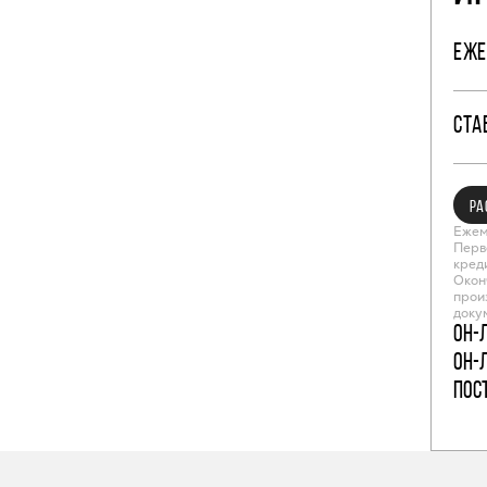
ЕЖЕ
СТА
РА
Ежем
Перв
кред
Окон
прои
доку
Он-
Он-
пос