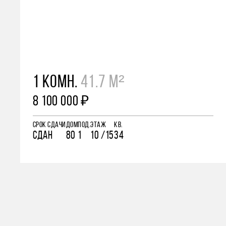
1 КОМН.
41.7 М²
8 100 000 ₽
СРОК СДАЧИ
ДОМ
ПОД.
ЭТАЖ
КВ.
СДАН
80
1
10 /15
34