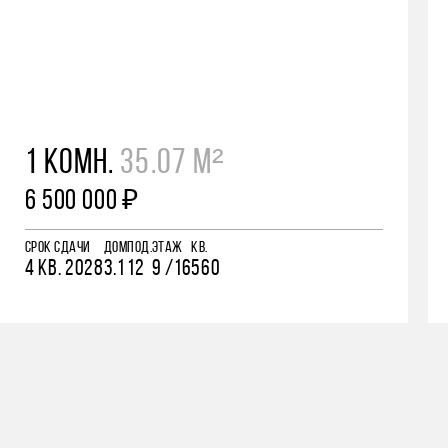
1 КОМН.
35.07 М²
6 500 000 ₽
СРОК СДАЧИ
ДОМ
ПОД.
ЭТАЖ
КВ.
4 КВ. 2028
3.1
12
9 /16
560