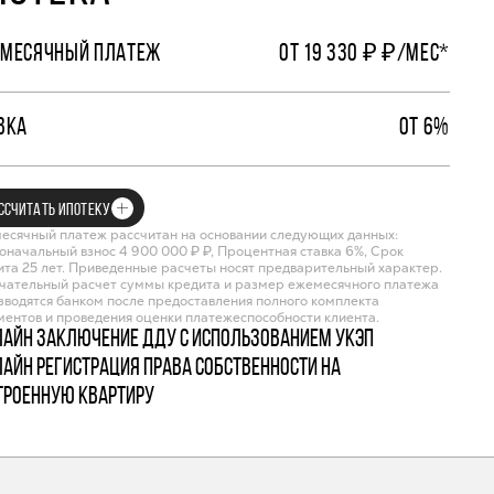
МЕСЯЧНЫЙ ПЛАТЕЖ
ОТ 19 330 ₽ ₽/МЕС*
ВКА
ОТ 6%
ССЧИТАТЬ ИПОТЕКУ
есячный платеж рассчитан на основании следующих данных:
оначальный взнос 4 900 000 ₽ ₽, Процентная ставка 6%, Срок
ита 25 лет. Приведенные расчеты носят предварительный характер.
чательный расчет суммы кредита и размер ежемесячного платежа
зводятся банком после предоставления полного комплекта
ментов и проведения оценки платежеспособности клиента.
лайн заключение ДДУ с использованием УКЭП
лайн регистрация права собственности на
троенную квартиру