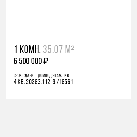
1 КОМН.
35.07 М²
6 500 000 ₽
СРОК СДАЧИ
ДОМ
ПОД.
ЭТАЖ
КВ.
4 КВ. 2028
3.1
12
9 /16
561