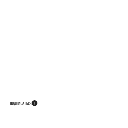
БУДЬТЕ В КУРСЕ ВСЕХ НОВОСТЕЙ
В телеграм-канале мы рассказываем только о важных и интересных
событиях развития проекта
ПОДПИСАТЬСЯ