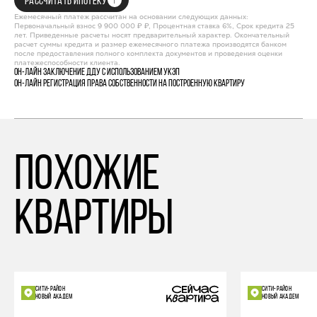
РАССЧИТАТЬ ИПОТЕКУ
Ежемесячный платеж рассчитан на основании следующих данных:
Первоначальный взнос 9 900 000 ₽ ₽, Процентная ставка 6%, Срок кредита 25
лет. Приведенные расчеты носят предварительный характер. Окончательный
расчет суммы кредита и размер ежемесячного платежа производятся банком
после предоставления полного комплекта документов и проведения оценки
платежеспособности клиента.
Он-лайн заключение ДДУ с использованием УКЭП
Он-лайн регистрация права собственности на построенную квартиру
похожие
квартиры
СИТИ-РАЙОН
СИТИ-РАЙОН
НОВЫЙ АКАДЕМ
НОВЫЙ АКАДЕМ