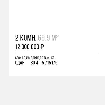
2 КОМН.
69.9 М²
12 000 000 ₽
СРОК СДАЧИ
ДОМ
ПОД.
ЭТАЖ
КВ.
СДАН
80
4
5 /15
175