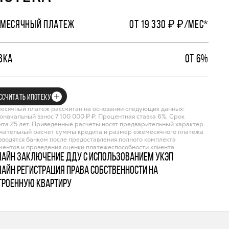
МЕСЯЧНЫЙ ПЛАТЕЖ
ОТ 19 330 ₽ ₽/МЕС*
ВКА
ОТ 6%
ССЧИТАТЬ ИПОТЕКУ
есячный платеж рассчитан на основании следующих данных:
оначальный взнос 7 100 000 ₽ ₽, Процентная ставка 6%, Срок
ита 25 лет. Приведенные расчеты носят предварительный характер.
чательный расчет суммы кредита и размер ежемесячного платежа
зводятся банком после предоставления полного комплекта
ментов и проведения оценки платежеспособности клиента.
лайн заключение ДДУ с использованием УКЭП
лайн регистрация права собственности на
троенную квартиру