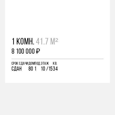
1 КОМН.
41.7 М²
8 100 000 ₽
СРОК СДАЧИ
ДОМ
ПОД.
ЭТАЖ
КВ.
СДАН
80
1
10 /15
34