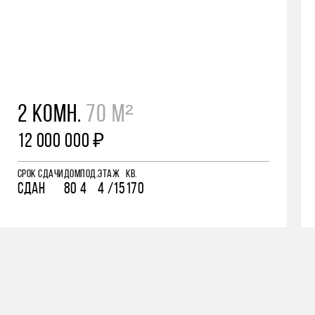
2 КОМН.
70 М²
12 000 000 ₽
СРОК СДАЧИ
ДОМ
ПОД.
ЭТАЖ
КВ.
СДАН
80
4
4 /15
170