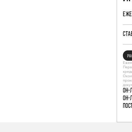
ЕЖЕ
СТА
РА
Ежем
Перв
кред
Окон
прои
доку
Он-
Он-
пос