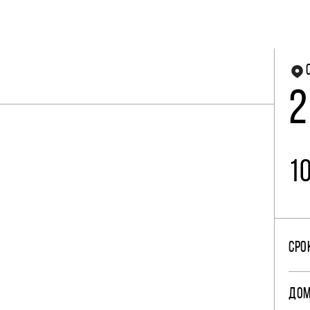
2
1
СРО
ДО