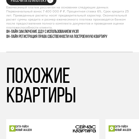
РАССЧИТАТЬ ИПОТЕКУ
Ежемесячный платеж рассчитан на основании следующих данных:
Первоначальный взнос 7 400 000 ₽ ₽, Процентная ставка 6%, Срок кредита 25
лет. Приведенные расчеты носят предварительный характер. Окончательный
расчет суммы кредита и размер ежемесячного платежа производятся банком
после предоставления полного комплекта документов и проведения оценки
платежеспособности клиента.
Он-лайн заключение ДДУ с использованием УКЭП
Он-лайн регистрация права собственности на построенную квартиру
похожие
квартиры
СИТИ-РАЙОН
СИТИ-РАЙОН
НОВЫЙ АКАДЕМ
НОВЫЙ АКАДЕМ