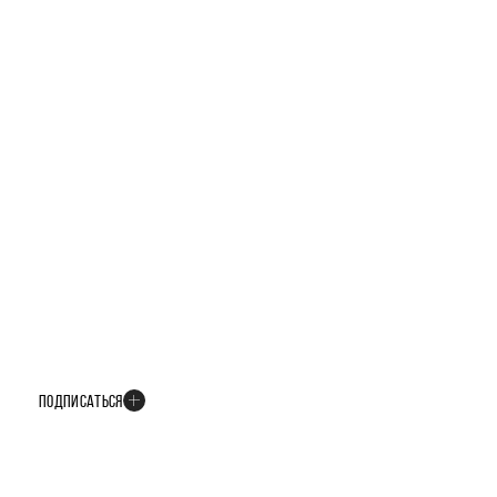
БУДЬТЕ В КУРСЕ ВСЕХ НОВОСТЕЙ
В телеграм-канале мы рассказываем только о важных и интересных
событиях развития проекта
ПОДПИСАТЬСЯ