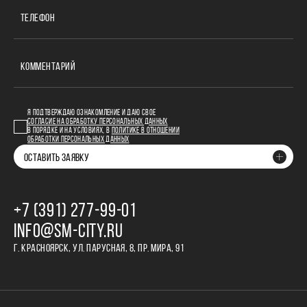
ТЕЛЕФОН
КОММЕНТАРИЙ
Я ПОДТВЕРЖДАЮ ОЗНАКОМЛЕНИЕ И ДАЮ СВОЕ
СОГЛАСИЕ НА ОБРАБОТКУ ПЕРСОНАЛЬНЫХ ДАННЫХ
В ПОРЯДКЕ И НА УСЛОВИЯХ, В
ПОЛИТИКЕ В ОТНОШЕНИИ
ОБРАБОТКИ ПЕРСОНАЛЬНЫХ ДАННЫХ
ОСТАВИТЬ ЗАЯВКУ
+7 (391) 277‒99‒01
INFO@SM-CITY.RU
Г. КРАСНОЯРСК, УЛ. ПАРУСНАЯ, 8, ПР. МИРА, 91