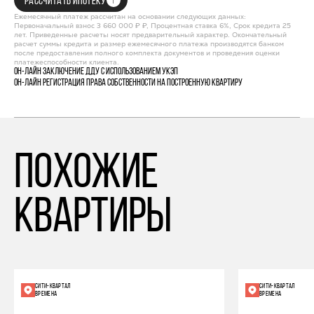
РАССЧИТАТЬ ИПОТЕКУ
Ежемесячный платеж рассчитан на основании следующих данных:
Первоначальный взнос 3 660 000 ₽ ₽, Процентная ставка 6%, Срок кредита 25
лет. Приведенные расчеты носят предварительный характер. Окончательный
расчет суммы кредита и размер ежемесячного платежа производятся банком
после предоставления полного комплекта документов и проведения оценки
платежеспособности клиента.
Он-лайн заключение ДДУ с использованием УКЭП
Он-лайн регистрация права собственности на построенную квартиру
похожие
квартиры
СИТИ-КВАРТАЛ
СИТИ-КВАРТАЛ
ВРЕМЕНА
ВРЕМЕНА