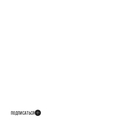
БУДЬТЕ В КУРСЕ ВСЕХ НОВОСТЕЙ
В телеграм-канале мы рассказываем только о важных и интересных
событиях развития проекта
ПОДПИСАТЬСЯ