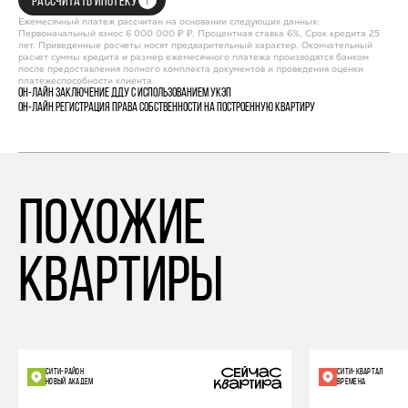
РАССЧИТАТЬ ИПОТЕКУ
Ежемесячный платеж рассчитан на основании следующих данных:
Первоначальный взнос 6 000 000 ₽ ₽, Процентная ставка 6%, Срок кредита 25
лет. Приведенные расчеты носят предварительный характер. Окончательный
расчет суммы кредита и размер ежемесячного платежа производятся банком
после предоставления полного комплекта документов и проведения оценки
платежеспособности клиента.
Он-лайн заключение ДДУ с использованием УКЭП
Он-лайн регистрация права собственности на построенную квартиру
похожие
квартиры
СИТИ-РАЙОН
СИТИ-КВАРТАЛ
НОВЫЙ АКАДЕМ
ВРЕМЕНА