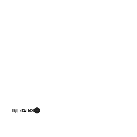
БУДЬТЕ В КУРСЕ ВСЕХ НОВОСТЕЙ
В телеграм-канале мы рассказываем только о важных и интересных
событиях развития проекта
ПОДПИСАТЬСЯ