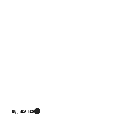
БУДЬТЕ В КУРСЕ ВСЕХ НОВОСТЕЙ
В телеграм-канале мы рассказываем только о важных и интересных
событиях развития проекта
ПОДПИСАТЬСЯ