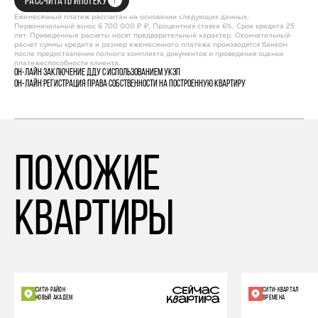
РАССЧИТАТЬ ИПОТЕКУ
Ежемесячный платеж рассчитан на основании следующих данных:
Первоначальный взнос 6 700 000 ₽ ₽, Процентная ставка 6%, Срок кредита 25
лет. Приведенные расчеты носят предварительный характер. Окончательный
расчет суммы кредита и размер ежемесячного платежа производятся банком
после предоставления полного комплекта документов и проведения оценки
платежеспособности клиента.
Он-лайн заключение ДДУ с использованием УКЭП
Он-лайн регистрация права собственности на построенную квартиру
похожие
квартиры
СИТИ-РАЙОН
СИТИ-КВАРТАЛ
НОВЫЙ АКАДЕМ
ВРЕМЕНА