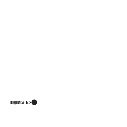
БУДЬТЕ В КУРСЕ ВСЕХ НОВОСТЕЙ
В телеграм-канале мы рассказываем только о важных и интересных
событиях развития проекта
ПОДПИСАТЬСЯ