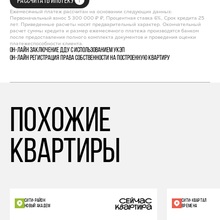
РАССЧИТАТЬ ИПОТЕКУ
Ежемесячный платеж рассчитан на основании следующих данных:
Первоначальный взнос 5 300 000 ₽ ₽, Процентная ставка 6%, Срок кредита 25
лет. Приведенные расчеты носят предварительный характер. Окончательный
расчет суммы кредита и размер ежемесячного платежа производятся банком
после предоставления полного комплекта документов и проведения оценки
платежеспособности клиента.
Он-лайн заключение ДДУ с использованием УКЭП
Он-лайн регистрация права собственности на построенную квартиру
похожие
квартиры
СИТИ-РАЙОН
СИТИ-КВАРТАЛ
НОВЫЙ АКАДЕМ
ВРЕМЕНА