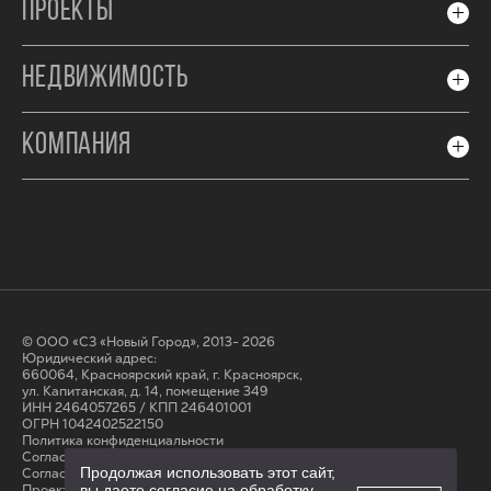
ПРОЕКТЫ
НЕДВИЖИМОСТЬ
КОМПАНИЯ
© ООО «СЗ «Новый Город», 2013- 2026
Юридический адрес:
660064, Красноярский край, г. Красноярск,
ул. Капитанская, д. 14, помещение 349
ИНН 2464057265 / КПП 246401001
ОГРН 1042402522150
Политика конфиденциальности
Согласие на обработку персональных данных
Продолжая использовать этот сайт,
Cогласие на получение рассылки
вы даете согласие на обработку
Проектные декларации на сайте наш.дом.рф