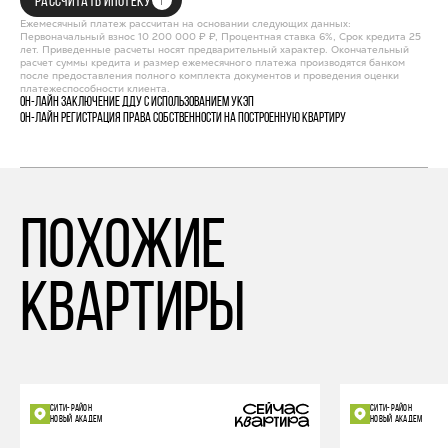
РАССЧИТАТЬ ИПОТЕКУ
Ежемесячный платеж рассчитан на основании следующих данных:
Первоначальный взнос 10 200 000 ₽ ₽, Процентная ставка 6%, Срок кредита 25
лет. Приведенные расчеты носят предварительный характер. Окончательный
расчет суммы кредита и размер ежемесячного платежа производятся банком
после предоставления полного комплекта документов и проведения оценки
платежеспособности клиента.
Он-лайн заключение ДДУ с использованием УКЭП
Он-лайн регистрация права собственности на построенную квартиру
похожие
квартиры
СИТИ-РАЙОН
СИТИ-РАЙОН
НОВЫЙ АКАДЕМ
НОВЫЙ АКАДЕМ