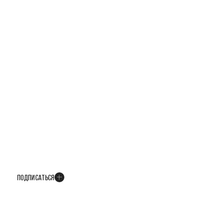
БУДЬТЕ В КУРСЕ ВСЕХ НОВОСТЕЙ
В телеграм-канале мы рассказываем только о важных и интересных
событиях развития проекта
ПОДПИСАТЬСЯ