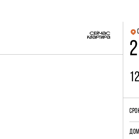
2
1
СРО
ДО