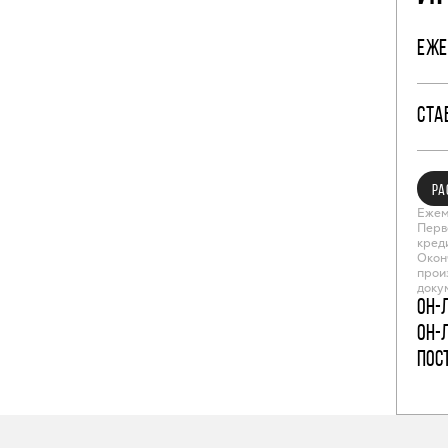
ЕЖЕ
СТА
РА
Ежем
Перв
кред
Окон
прои
доку
Он-
Он-
пос