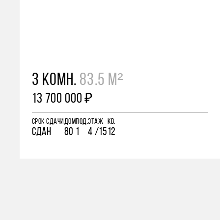
3 КОМН.
83.5 М²
13 700 000 ₽
СРОК СДАЧИ
ДОМ
ПОД.
ЭТАЖ
КВ.
СДАН
80
1
4 /15
12