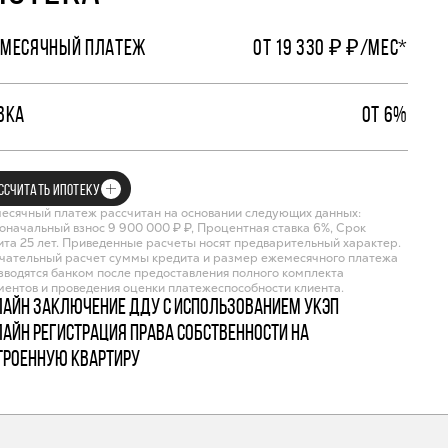
МЕСЯЧНЫЙ ПЛАТЕЖ
ОТ 19 330 ₽ ₽/МЕС*
ВКА
ОТ 6%
ССЧИТАТЬ ИПОТЕКУ
есячный платеж рассчитан на основании следующих данных:
оначальный взнос 9 900 000 ₽ ₽, Процентная ставка 6%, Срок
ита 25 лет. Приведенные расчеты носят предварительный характер.
чательный расчет суммы кредита и размер ежемесячного платежа
зводятся банком после предоставления полного комплекта
ментов и проведения оценки платежеспособности клиента.
лайн заключение ДДУ с использованием УКЭП
лайн регистрация права собственности на
троенную квартиру