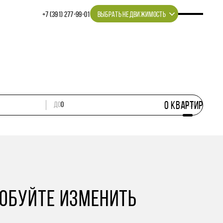
+7 (391) 277‒99‒01
ВЫБРАТЬ НЕДВИЖИМОСТЬ
0
КВАРТИР
ДО
этаж
РОБУЙТЕ ИЗМЕНИТЬ