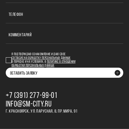
ТЕЛЕФОН
КОММЕНТАРИЙ
Я ПОДТВЕРЖДАЮ ОЗНАКОМЛЕНИЕ И ДАЮ СВОЕ
СОГЛАСИЕ НА ОБРАБОТКУ ПЕРСОНАЛЬНЫХ ДАННЫХ
В ПОРЯДКЕ И НА УСЛОВИЯХ, В
ПОЛИТИКЕ В ОТНОШЕНИИ
ОБРАБОТКИ ПЕРСОНАЛЬНЫХ ДАННЫХ
ОСТАВИТЬ ЗАЯВКУ
+7 (391) 277‒99‒01
INFO@SM-CITY.RU
Г. КРАСНОЯРСК, УЛ. ПАРУСНАЯ, 8, ПР. МИРА, 91