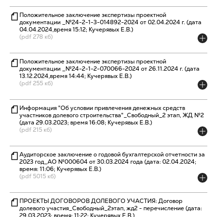
Положительное заключение экспертизы проектной
документации _№24-2-1-3-014892-2024 от 02.04.2024 г. (дата
04.04.2024,время 15:12; Кучерявых Е.В.)
(pdf 278 кб)
Положительное заключение экспертизы проектной
документации _№24-2-1-2-070066-2024 от 26.11.2024 г. (дата
13.12.2024,время 14:44; Кучерявых Е.В.)
(pdf 255 кб)
Информация "Об условии привлечения денежных средств
участников долевого строительства"_Свободный_2 этап, ЖД №2
(дата 29.03.2023; время 16:08; Кучерявых Е.В.)
(pdf 215 кб)
Аудиторское заключение о годовой бухгалтерской отчетности за
2023 год_АО №000604 от 30.03.2024 года (дата: 02.04.2024;
время: 11:06; Кучерявых Е.В.)
(pdf 5015 кб)
ПРОЕКТЫ ДОГОВОРОВ ДОЛЕВОГО УЧАСТИЯ: Договор
долевого участия_Свободный_2этап, жд2 - перечисление (дата:
29.03.2023; время: 11:22; Кучерявых Е.В.)