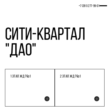
+7 (391) 277‒99‒01
Сити-квартал
"ДАО"
1 ЭТАП ЖД №1
2 ЭТАП ЖД №1