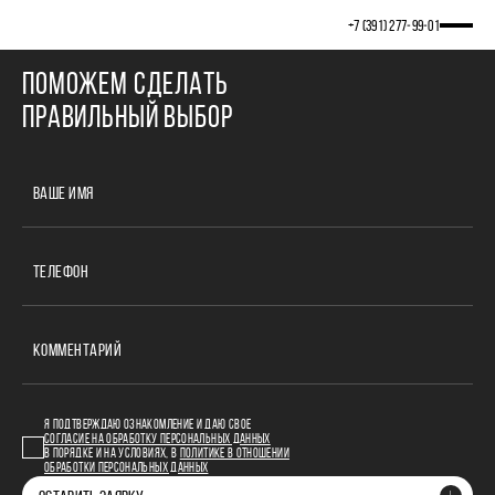
Cannot find 'lab' template with page 'news'
+7 (391) 277‒99‒01
ПОМОЖЕМ СДЕЛАТЬ
ПРАВИЛЬНЫЙ ВЫБОР
ВАШЕ ИМЯ
ТЕЛЕФОН
КОММЕНТАРИЙ
Я ПОДТВЕРЖДАЮ ОЗНАКОМЛЕНИЕ И ДАЮ СВОЕ
СОГЛАСИЕ НА ОБРАБОТКУ ПЕРСОНАЛЬНЫХ ДАННЫХ
В ПОРЯДКЕ И НА УСЛОВИЯХ, В
ПОЛИТИКЕ В ОТНОШЕНИИ
ОБРАБОТКИ ПЕРСОНАЛЬНЫХ ДАННЫХ