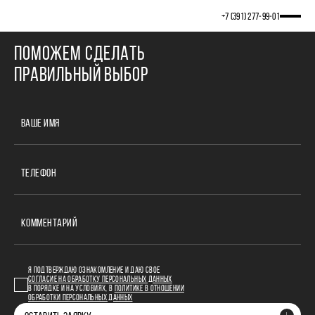
Cannot find 'lab' template with page 'detail'
+7 (391) 277‒99‒01
ПОМОЖЕМ СДЕЛАТЬ
ПРАВИЛЬНЫЙ ВЫБОР
ВАШЕ ИМЯ
ТЕЛЕФОН
КОММЕНТАРИЙ
Я ПОДТВЕРЖДАЮ ОЗНАКОМЛЕНИЕ И ДАЮ СВОЕ
СОГЛАСИЕ НА ОБРАБОТКУ ПЕРСОНАЛЬНЫХ ДАННЫХ
В ПОРЯДКЕ И НА УСЛОВИЯХ, В
ПОЛИТИКЕ В ОТНОШЕНИИ
ОБРАБОТКИ ПЕРСОНАЛЬНЫХ ДАННЫХ