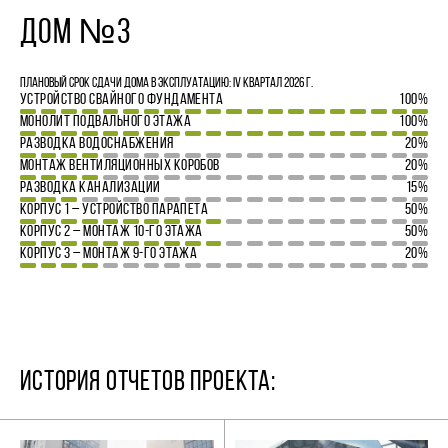
ДОМ №3
Плановый срок сдачи дома в эксплуатацию: IV квартал 2026 г.
УСТРОЙСТВО СВАЙНОГО ФУНДАМЕНТА
100%
МОНОЛИТ ПОДВАЛЬНОГО ЭТАЖА
100%
РАЗВОДКА ВОДОСНАБЖЕНИЯ
20%
МОНТАЖ ВЕНТИЛЯЦИОННЫХ КОРОБОВ
20%
РАЗВОДКА КАНАЛИЗАЦИИ
15%
КОРПУС 1 – УСТРОЙСТВО ПАРАПЕТА
50%
КОРПУС 2 – МОНТАЖ 10-ГО ЭТАЖА
50%
КОРПУС 3 – МОНТАЖ 9-ГО ЭТАЖА
20%
ИСТОРИЯ ОТЧЕТОВ ПРОЕКТА: