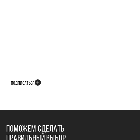
БУДЬТЕ В КУРСЕ ВСЕХ НОВОСТЕЙ
В телеграм-канале мы рассказываем только о важных и интересных
событиях развития проекта
ПОДПИСАТЬСЯ
ПОМОЖЕМ СДЕЛАТЬ
ПРАВИЛЬНЫЙ ВЫБОР