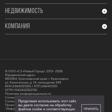
НЕДВИЖИМОСТЬ
КОМПАНИЯ
© ООО «СЗ «Новый Город», 2013- 2026
Юридический адрес:
660064, Красноярский край, г. Красноярск,
ул. Капитанская, д. 14, помещение 349
ИНН 2464057265 / КПП 246401001
ОГРН 1042402522150
Политика конфиденциальности
Согласие на обработку персональных данных
Продолжая использовать этот сайт,
Cогласие на получение рассылки
Проектные декларации на сайте наш.дом.рф
вы даете согласие на обработку
*Информация на сайте не является публичной офертой
файлов cookie и соответствующих
ПРИНЯТЬ