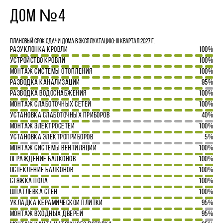
ДОМ №4
Плановый срок сдачи дома в эксплуатацию: III квартал 2027 г.
РАЗУКЛОНКА КРОВЛИ
100%
УСТРОЙСТВО КРОВЛИ
100%
МОНТАЖ СИСТЕМЫ ОТОПЛЕНИЯ
100%
РАЗВОДКА КАНАЛИЗАЦИИ
95%
РАЗВОДКА ВОДОСНАБЖЕНИЯ
100%
МОНТАЖ СЛАБОТОЧНЫХ СЕТЕЙ
100%
УСТАНОВКА СЛАБОТОЧНЫХ ПРИБОРОВ
40%
МОНТАЖ ЭЛЕКТРОСЕТЕЙ
100%
УСТАНОВКА ЭЛЕКТРОПРИБОРОВ
5%
МОНТАЖ СИСТЕМЫ ВЕНТИЛЯЦИИ
100%
ОГРАЖДЕНИЕ БАЛКОНОВ
100%
ОСТЕКЛЕНИЕ БАЛКОНОВ
100%
СТЯЖКА ПОЛА
100%
ШПАТЛЕВКА СТЕН
100%
УКЛАДКА КЕРАМИЧЕСКОЙ ПЛИТКИ
95%
МОНТАЖ ВХОДНЫХ ДВЕРЕЙ
95%