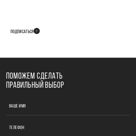
БУДЬТЕ В КУРСЕ ВСЕХ НОВОСТЕЙ
В телеграм-канале мы рассказываем только о важных и интересных
событиях развития проекта
ПОДПИСАТЬСЯ
ПОМОЖЕМ СДЕЛАТЬ
ПРАВИЛЬНЫЙ ВЫБОР
ВАШЕ ИМЯ
ТЕЛЕФОН