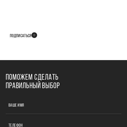
БУДЬТЕ В КУРСЕ ВСЕХ НОВОСТЕЙ
В телеграм-канале мы рассказываем только о важных и интересных
событиях развития проекта
ПОДПИСАТЬСЯ
ПОМОЖЕМ СДЕЛАТЬ
ПРАВИЛЬНЫЙ ВЫБОР
ВАШЕ ИМЯ
ТЕЛЕФОН