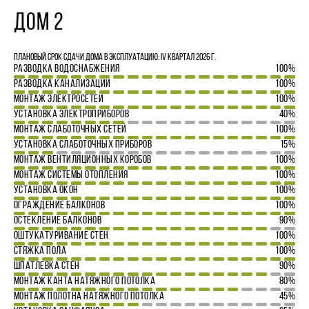
ДОМ 2
Плановый срок сдачи дома в эксплуатацию: IV квартал 2026 г.
РАЗВОДКА ВОДОСНАБЖЕНИЯ
100%
РАЗВОДКА КАНАЛИЗАЦИИ
100%
МОНТАЖ ЭЛЕКТРОСЕТЕЙ
100%
УСТАНОВКА ЭЛЕКТРОПРИБОРОВ
40%
МОНТАЖ СЛАБОТОЧНЫХ СЕТЕЙ
100%
УСТАНОВКА СЛАБОТОЧНЫХ ПРИБОРОВ
15%
МОНТАЖ ВЕНТИЛЯЦИОННЫХ КОРОБОВ
100%
МОНТАЖ СИСТЕМЫ ОТОПЛЕНИЯ
100%
УСТАНОВКА ОКОН
100%
ОГРАЖДЕНИЕ БАЛКОНОВ
100%
ОСТЕКЛЕНИЕ БАЛКОНОВ
90%
ОШТУКАТУРИВАНИЕ СТЕН
100%
СТЯЖКА ПОЛА
100%
ШПАТЛЕВКА СТЕН
90%
МОНТАЖ КАНТА НАТЯЖНОГО ПОТОЛКА
80%
МОНТАЖ ПОЛОТНА НАТЯЖНОГО ПОТОЛКА
45%