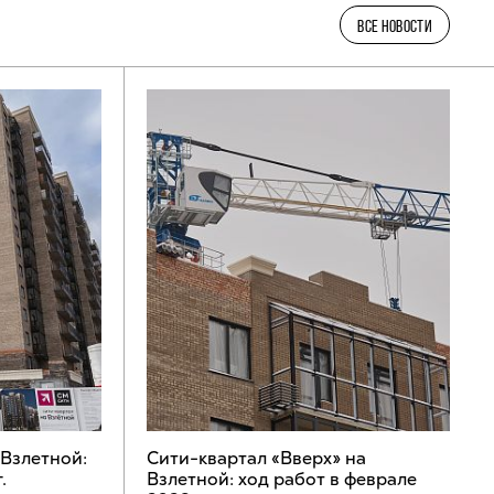
ВСЕ НОВОСТИ
 Взлетной:
Сити-квартал «Вверх» на
.
Взлетной: ход работ в феврале