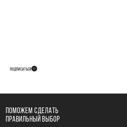
БУДЬТЕ В КУРСЕ ВСЕХ НОВОСТЕЙ
В телеграм-канале мы рассказываем только о важных и интересных
событиях развития проекта
ПОДПИСАТЬСЯ
ПОМОЖЕМ СДЕЛАТЬ
ПРАВИЛЬНЫЙ ВЫБОР