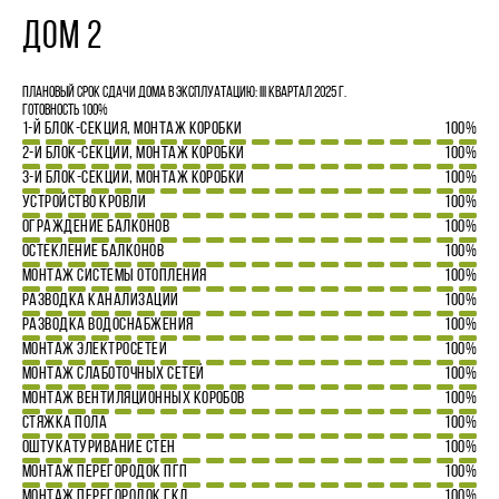
ДОМ 2
Плановый срок сдачи дома в эксплуатацию: III квартал 2025 г.
Готовность 100%
1-Й БЛОК-СЕКЦИЯ, МОНТАЖ КОРОБКИ
100%
2-Й БЛОК-СЕКЦИИ, МОНТАЖ КОРОБКИ
100%
3-Й БЛОК-СЕКЦИИ, МОНТАЖ КОРОБКИ
100%
УСТРОЙСТВО КРОВЛИ
100%
ОГРАЖДЕНИЕ БАЛКОНОВ
100%
ОСТЕКЛЕНИЕ БАЛКОНОВ
100%
МОНТАЖ СИСТЕМЫ ОТОПЛЕНИЯ
100%
РАЗВОДКА КАНАЛИЗАЦИИ
100%
РАЗВОДКА ВОДОСНАБЖЕНИЯ
100%
МОНТАЖ ЭЛЕКТРОСЕТЕЙ
100%
МОНТАЖ СЛАБОТОЧНЫХ СЕТЕЙ
100%
МОНТАЖ ВЕНТИЛЯЦИОННЫХ КОРОБОВ
100%
СТЯЖКА ПОЛА
100%
ОШТУКАТУРИВАНИЕ СТЕН
100%
МОНТАЖ ПЕРЕГОРОДОК ПГП
100%
МОНТАЖ ПЕРЕГОРОДОК ГКЛ
100%