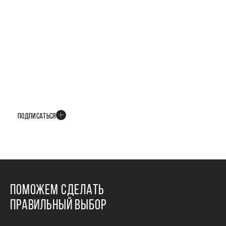
БУДЬТЕ В КУРСЕ ВСЕХ НОВОСТЕЙ
В телеграм-канале мы рассказываем только о важных и интересных
событиях развития проекта
ПОДПИСАТЬСЯ
ПОМОЖЕМ СДЕЛАТЬ
ПРАВИЛЬНЫЙ ВЫБОР