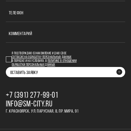
ТЕЛЕФОН
КОММЕНТАРИЙ
Я ПОДТВЕРЖДАЮ ОЗНАКОМЛЕНИЕ И ДАЮ СВОЕ
СОГЛАСИЕ НА ОБРАБОТКУ ПЕРСОНАЛЬНЫХ ДАННЫХ
В ПОРЯДКЕ И НА УСЛОВИЯХ, В
ПОЛИТИКЕ В ОТНОШЕНИИ
ОБРАБОТКИ ПЕРСОНАЛЬНЫХ ДАННЫХ
ОСТАВИТЬ ЗАЯВКУ
+7 (391) 277‒99‒01
INFO@SM-CITY.RU
Г. КРАСНОЯРСК, УЛ. ПАРУСНАЯ, 8, ПР. МИРА, 91