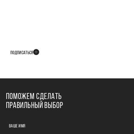
БУДЬТЕ В КУРСЕ ВСЕХ НОВОСТЕЙ
В телеграм-канале мы рассказываем только о важных и интересных
событиях развития проекта
ПОДПИСАТЬСЯ
ПОМОЖЕМ СДЕЛАТЬ
ПРАВИЛЬНЫЙ ВЫБОР
ВАШЕ ИМЯ