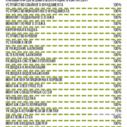
Плановый срок сдачи дома в эксплуатацию: IV квартал 2024 г.
УСТРОЙСТВО СВАЙНОГО ФУНДАМЕНТА
100%
УСТРОЙСТВО МОНОЛИТНОГО ФУНДАМЕНТА
100%
МОНОЛИТ ПОДВАЛЬНОГО ЭТАЖА
100%
МОНОЛИТ ПЕРВОГО ЭТАЖА
100%
КИРПИЧНАЯ КЛАДКА
100%
УСТРОЙСТВО КРОВЛИ
100%
УСТАНОВКА ОКОН
100%
ОГРАЖДЕНИЕ БАЛКОНОВ
100%
ОСТЕКЛЕНИЕ БАЛКОНОВ
100%
РАЗВОДКА СИСТЕМЫ ОТОПЛЕНИЯ
100%
РАЗВОДКА КАНАЛИЗАЦИИ
100%
РАЗВОДКА ВОДОСНАБЖЕНИЯ
100%
МОНТАЖ ВЕНТИЛЯЦИОННЫХ КОРОБОВ
100%
МОНТАЖ ЭЛЕКТРОСЕТЕЙ
100%
МОНТАЖ СЛАБОТОЧНЫХ СЕТЕЙ
100%
ЧЕРНОВАЯ ОТДЕЛКА
100%
МОНТАЖ САНТЕХПРИБОРОВ
100%
УКЛАДКА КЕРАМИЧЕСКОЙ ПЛИТКИ
75%
ШПАТЛЕВКА СТЕН
100%
МОНТАЖ ВХОДНЫХ ДВЕРЕЙ
100%