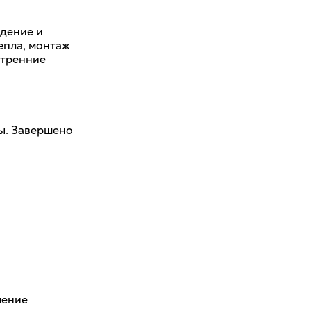
ждение и
епла, монтаж
утренние
ы. Завершено
ление