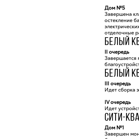
Дом №5
Завершена кла
остекление б
электрически
отделочные р
БЕЛЫЙ К
II очередь
Завершается 
благоустройс
БЕЛЫЙ К
III очередь
Идет сборка 
IV очередь
Идет устройс
СИТИ-КВ
Дом №1
Завершен мон