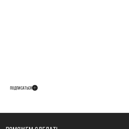
БУДЬТЕ В КУРСЕ ВСЕХ НОВОСТЕЙ
В телеграм-канале мы рассказываем только о важных и интересных
событиях развития проекта
ПОДПИСАТЬСЯ