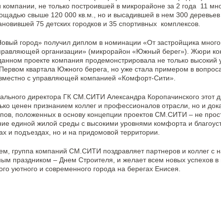
 компании, не только построившей в микрорайоне за 2 года 11 мн
щадью свыше 120 000 кв.м., но и высадившей в нем 300 деревьев
тановившей 75 детских городков и 35 спортивных комплексов.
Новый город» получил диплом в номинации «От застройщика много
управляющей организации» (микрорайон «Южный берег»). Жюри ко
 данном проекте компания продемонстрировала не только высокий 
 Первом квартала Южного берега, но уже стала примером в вопрос
овместно с управляющей компанией «Комфорт-Сити».
ального директора ГК СМ.СИТИ Александра Коропачинского этот д
ько ценен признанием коллег и профессионалов отрасли, но и дока
пов, положенных в основу концепции проектов СМ.СИТИ – не прос
ние единой жилой среды с высокими уровнями комфорта и благоус
рах и подъездах, но и на придомовой территории.
ем, группа компаний СМ.СИТИ поздравляет партнеров и коллег с
м праздником – Днем Строителя, и желает всем новых успехов в
ого уютного и современного города на берегах Енисея.