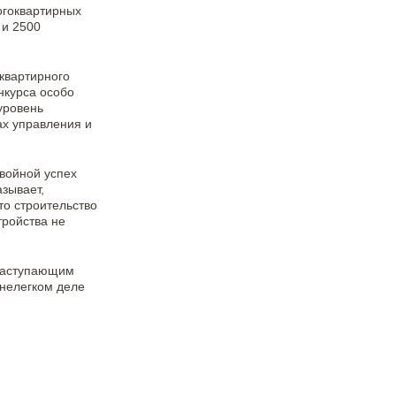
огоквартирных
 и 2500
квартирного
нкурса особо
уровень
ах управления и
войной успех
зывает,
то строительство
тройства не
 наступающим
 нелегком деле