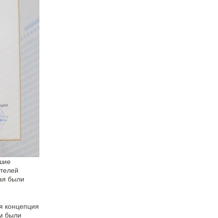
чшие
ителей
ая были
я концепция
им были