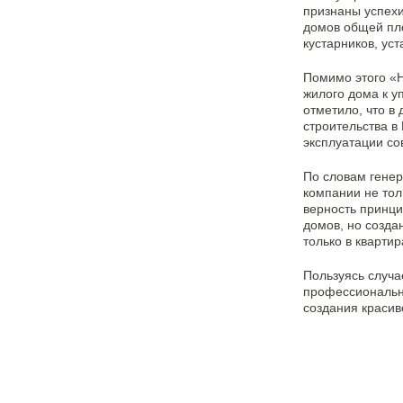
признаны успехи
домов общей пло
кустарников, ус
Помимо этого «
жилого дома к 
отметило, что в
строительства в
эксплуатации с
По словам генер
компании не тол
верность принци
домов, но созда
только в кварти
Пользуясь случа
профессиональны
создания красив