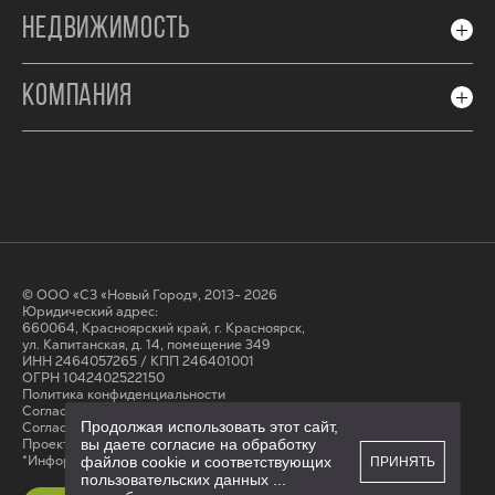
НЕДВИЖИМОСТЬ
КОМПАНИЯ
© ООО «СЗ «Новый Город», 2013- 2026
Юридический адрес:
660064, Красноярский край, г. Красноярск,
ул. Капитанская, д. 14, помещение 349
ИНН 2464057265 / КПП 246401001
ОГРН 1042402522150
Политика конфиденциальности
Согласие на обработку персональных данных
Продолжая использовать этот сайт,
Cогласие на получение рассылки
Проектные декларации на сайте наш.дом.рф
вы даете согласие на обработку
*Информация на сайте не является публичной офертой
файлов cookie и соответствующих
ПРИНЯТЬ
пользовательских данных
...