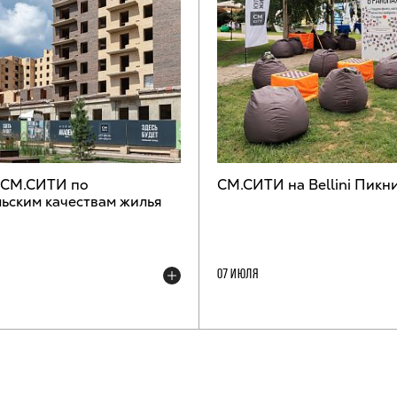
 СМ.СИТИ по
СМ.СИТИ на Bellini Пикн
ьским качествам жилья
07 ИЮЛЯ