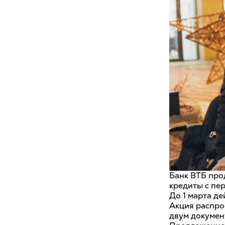
Банк ВТБ про
кредиты с пе
До 1 марта де
Акция распро
двум докумен