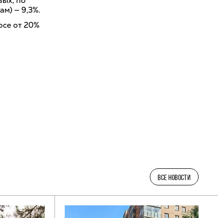
вых, по
м) — 9,3%.
осе от 20%
ВСЕ НОВОСТИ