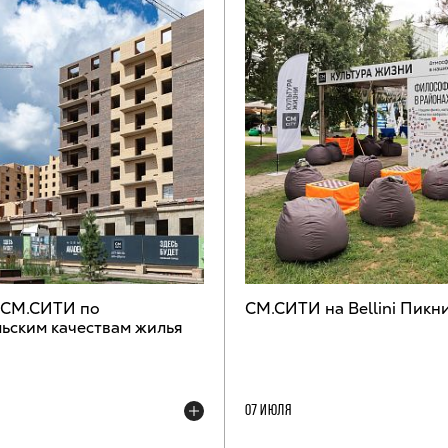
 СМ.СИТИ по
СМ.СИТИ на Bellini Пикн
ьским качествам жилья
07 ИЮЛЯ