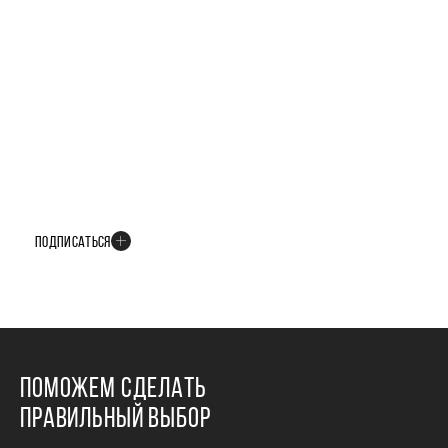
БУДЬТЕ В КУРСЕ ВСЕХ НОВОСТЕЙ
В телеграм-канале мы рассказываем только о важных и интересных
событиях развития проекта
ПОДПИСАТЬСЯ
ПОМОЖЕМ СДЕЛАТЬ
ПРАВИЛЬНЫЙ ВЫБОР