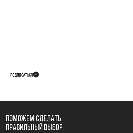
БУДЬТЕ В КУРСЕ ВСЕХ НОВОСТЕЙ
В телеграм-канале мы рассказываем только о важных и интересных
событиях развития проекта
ПОДПИСАТЬСЯ
ПОМОЖЕМ СДЕЛАТЬ
ПРАВИЛЬНЫЙ ВЫБОР