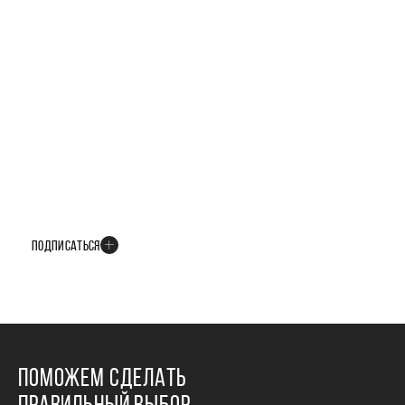
БУДЬТЕ В КУРСЕ ВСЕХ НОВОСТЕЙ
В телеграм-канале мы рассказываем только о важных и интересных
событиях развития проекта
ПОДПИСАТЬСЯ
ПОМОЖЕМ СДЕЛАТЬ